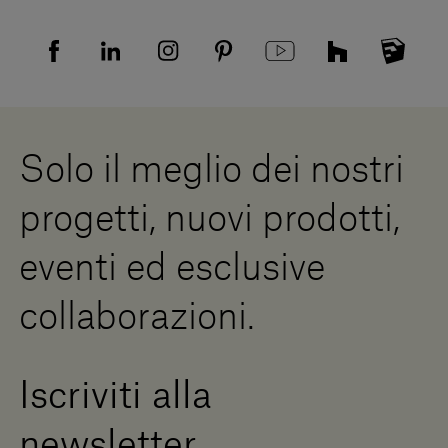
Tutela della privacy
Domande frequenti
Informativa Privacy candidati
Mappa del sito
Informativa Privacy fornitori
Showrooms
Cookies
Lavora con noi
Whistleblowing
Downloads
Risorse Digitali
Solo il meglio dei nostri
Diventa un rivenditore
Scrivici
progetti, nuovi prodotti,
Press Area
eventi ed esclusive
collaborazioni.
Iscriviti alla
newsletter