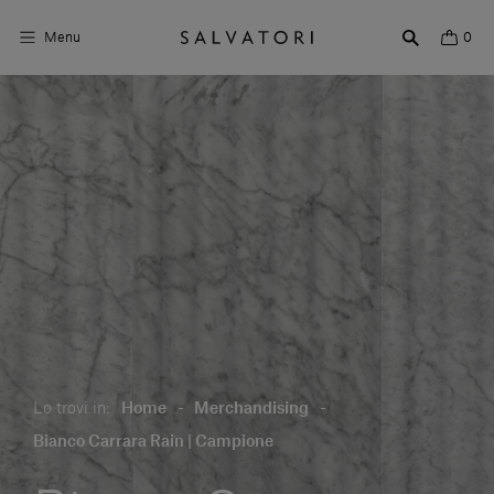
Menu
0
Superfici
Arredo bagno
Arredo casa
Ambienti
Shop the Look
Storie di Design
Lo trovi in:
Home
-
Merchandising
-
Chi siamo
Bianco Carrara Rain | Campione
Vieni a trovarci