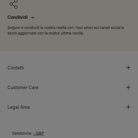
Condividi
Seguici e condividi la nostra realtà con i tuoi amici sui canali social e
tieniti aggiornato con le nostre ultime novità.
Contatti
Via Aurelia 395/E, 55047, Querceta LU Italy
Tel. +39 0584 769200 - P.IVA 01748630462
Customer Care
© 2026 Salvatori
My account
I miei ordini
Legal Area
Prezzi e Valute
Termini e condizioni d'uso
Metodi di pagamento
Termini e condizioni di vendita
Spedizioni
Spedizione:
- GBP
Politica di Reso
Resi