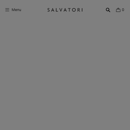
Menu
0
Superfici
Arredo bagno
Arredo casa
Ambienti
Shop the Look
Storie di Design
Chi siamo
Vieni a trovarci