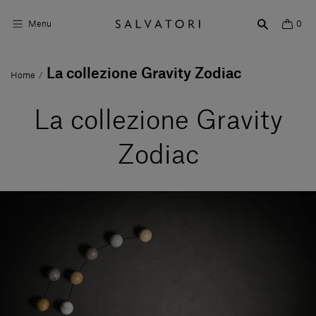
Menu
0
La collezione Gravity Zodiac
Home
/
Superfici
Arredo bagno
La collezione Gravity
Arredo casa
Zodiac
Ambienti
Shop the Look
Storie di Design
Chi siamo
Vieni a trovarci