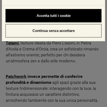
della scelta del corretto abbinamento dei
materiali e delle finiture
, così da ottenere contrasti
Accetta tutti i cookie
raffinati e valorizzare le specificità di ciascun tipo di
marmo.
Continua senza accettare
Ad esempio, l'abbinamento di
marmette di
Stone
Tatami
, texture ideata da Piero Lissoni, in Pietra
d’Avola e Crema d’Orcia, crea un sofisticato rimando
all'estremo oriente; perfetto per chi desidera
un’atmosfera zen e dallo stile moderno.
Patchwork
invece permette di conferire
profondità e dinamismo
agli spazi grazie alla sua
texture tridimensionale: interagendo con la luce, la
finitura acquisisce un carattere distintivo,
arricchendo l'ambiente con la sua unica personalità.