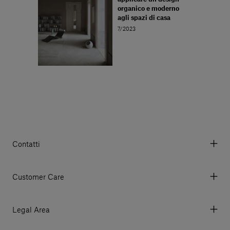
organico e moderno
agli spazi di casa
7/2023
Contatti
Via Aurelia 395/E, 55047, Querceta LU Italy
Tel. +39 0584 769200 - P.IVA 01748630462
Customer Care
© 2026 Salvatori
My account
I miei ordini
Legal Area
Prezzi e Valute
Termini e condizioni d'uso