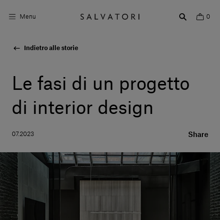
Menu
0
Indietro alle storie
Superfici
Arredo bagno
Le fasi di un progetto
Arredo casa
di interior design
Ambienti
07.2023
Share
Shop the Look
Storie di Design
Chi siamo
Vieni a trovarci