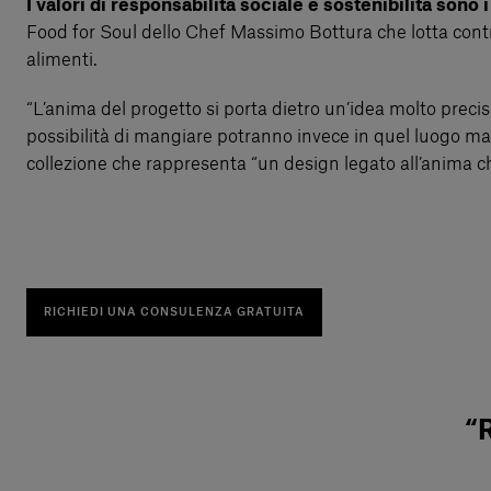
I valori di responsabilità sociale e sostenibilità sono 
Food for Soul dello Chef Massimo Bottura che lotta contro
alimenti.
“L’anima del progetto si porta dietro un’idea molto prec
possibilità di mangiare potranno invece in quel luogo man
collezione che rappresenta “un design legato all’anima ch
RICHIEDI UNA CONSULENZA GRATUITA
“