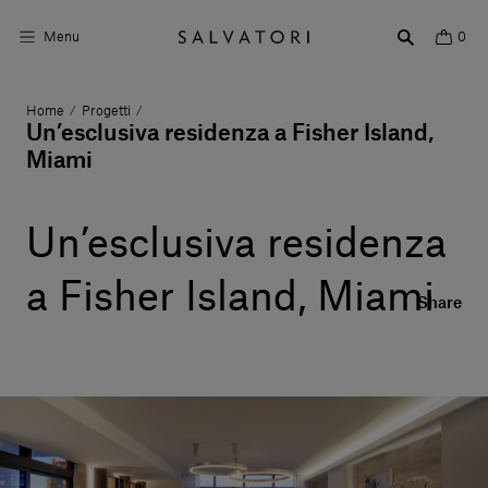
Menu
0
Home
Progetti
/
/
Superfici
Un’esclusiva residenza a Fisher Island,
Miami
Arredo bagno
Arredo casa
Un’esclusiva residenza
Ambienti
a Fisher Island, Miami
Share
Shop the Look
Storie di Design
Chi siamo
Vieni a trovarci