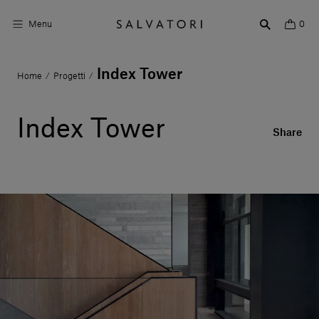
Menu
0
Index Tower
Home
Progetti
/
/
Superfici
Arredo bagno
Index Tower
Share
Arredo casa
Ambienti
Shop the Look
Storie di Design
Chi siamo
Vieni a trovarci