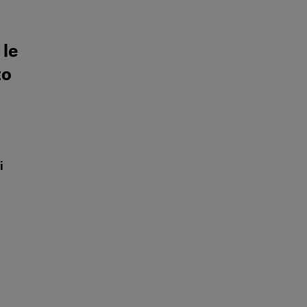
 le
to
i