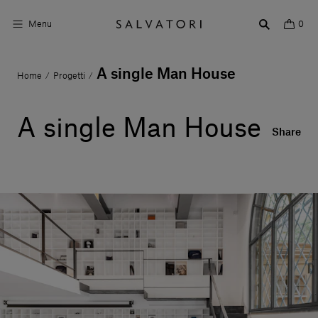
Menu
0
A single Man House
Home
Progetti
/
/
Superfici
Arredo bagno
A single Man House
Share
Arredo casa
Ambienti
Shop the Look
Storie di Design
Chi siamo
Vieni a trovarci