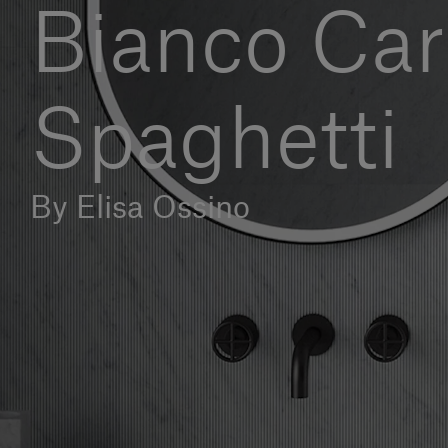
Bianco Carr
Spaghetti
By Elisa Ossino