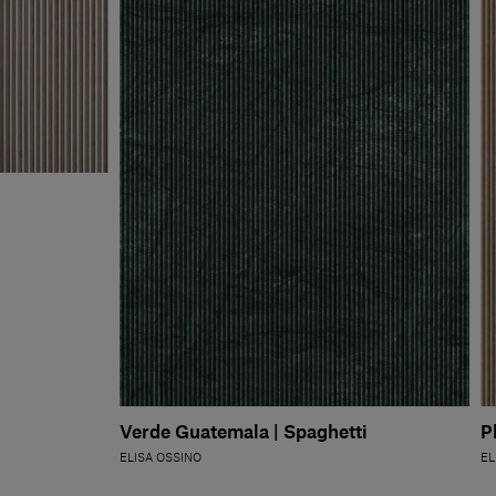
Verde Guatemala | Spaghetti
P
ELISA OSSINO
EL