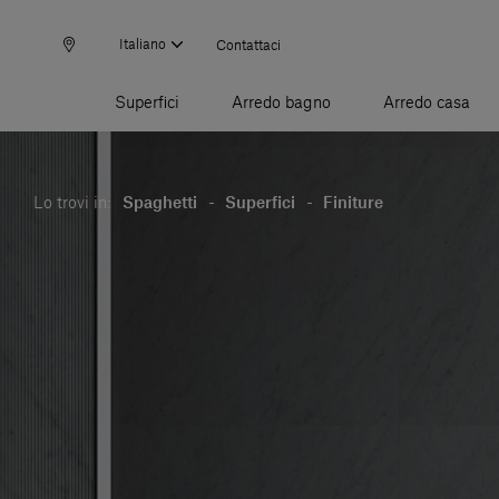
Italiano
Contattaci
Superfici
Arredo bagno
Arredo casa
Lo trovi in:
Spaghetti
-
Superfici
-
Finiture