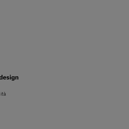
 design
ità