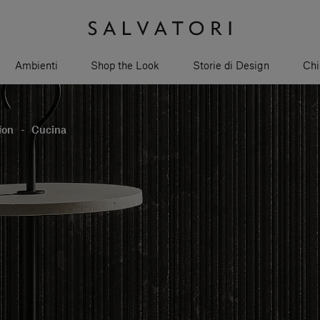
Ambienti
Shop the Look
Storie di Design
Chi
ion
-
Cucina