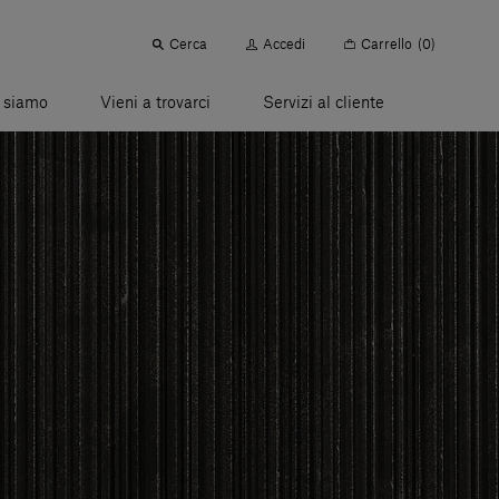
Cerca
Accedi
Carrello
(0)
 siamo
Vieni a trovarci
Servizi al cliente