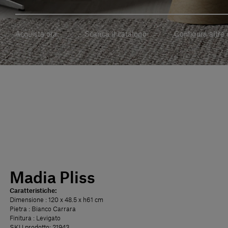
Acquista ora
Scarica il catalogo
Configura altre 
Madia Pliss
Caratteristiche:
Dimensione
: 120 x 48.5 x h61 cm
Pietra
: Bianco Carrara
Finitura
: Levigato
SKU prodotto: 21943