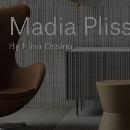
Madia Plis
By Elisa Ossino