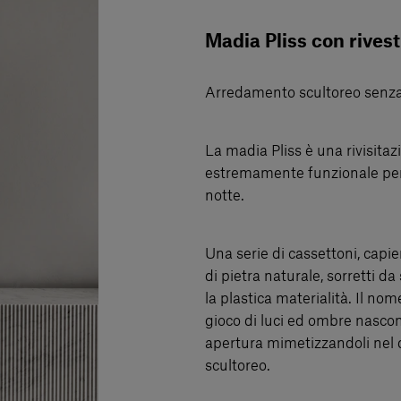
Madia Pliss con rivest
Arredamento scultoreo senz
La madia Pliss è una rivisita
estremamente funzionale per l
notte.
Una serie di cassettoni, capie
di pietra naturale, sorretti d
la plastica materialità. Il nome
gioco di luci ed ombre nasco
apertura mimetizzandoli nel d
scultoreo.