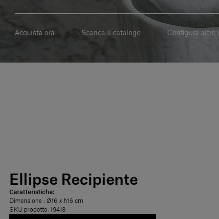
Acquista ora
Scarica il catalogo
Configura altre 
Ellipse Recipiente
Caratteristiche:
Dimensione
: Ø16 x h16 cm
SKU prodotto: 19418