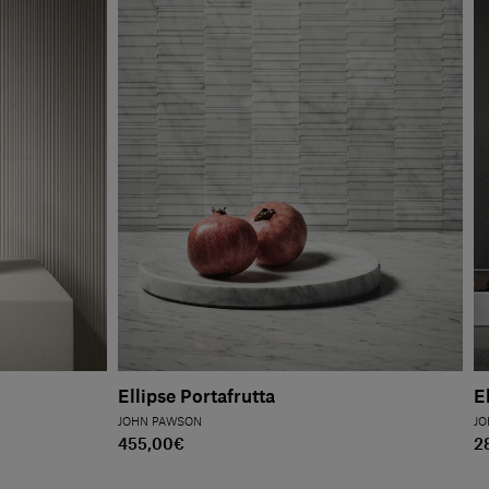
Ellipse Portafrutta
E
JOHN PAWSON
JO
455,00€
2