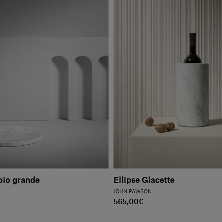
oio grande
Ellipse Glacette
JOHN PAWSON
565,00€