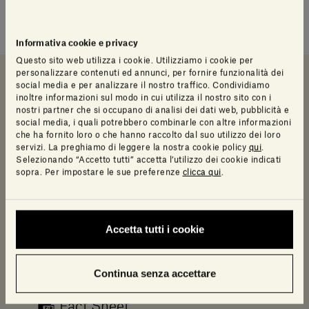
Informativa cookie e privacy
Questo sito web utilizza i cookie. Utilizziamo i cookie per
personalizzare contenuti ed annunci, per fornire funzionalità dei
social media e per analizzare il nostro traffico. Condividiamo
inoltre informazioni sul modo in cui utilizza il nostro sito con i
Downloads
Scheda e catalogo
Info prodotto
nostri partner che si occupano di analisi dei dati web, pubblicità e
social media, i quali potrebbero combinarle con altre informazioni
che ha fornito loro o che hanno raccolto dal suo utilizzo dei loro
Downloads
servizi. La preghiamo di leggere la nostra cookie policy
qui
.
Selezionando “Accetto tutti” accetta l’utilizzo dei cookie indicati
sopra. Per impostare le sue preferenze
clicca qui
.
Log in to access a range of useful resources
designed to help your planning.
Accetta tutti i cookie
3D
Revit
Continua senza accettare
Fact Sheet