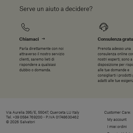
Serve un aiuto a decidere?
Chiamaci
Consulenza gratu
Parla direttamente con noi
Prenota adesso una
attraverso il nostro servizio
consulenza online con
clienti, saremo lieti di
nostri esperti; sono a
rispondere a qualsiasi
disposizione per ris
dubbio o domanda.
alle tue domande e
consigliarti i prodotti 
adatti alle tue esigen
Via Aurelia 395/E, 55047, Querceta LU Italy
Customer Care:
Tel. +39 0584 769200 - P.IVA 01748630462
My account
© 2026 Salvatori
I miei ordini