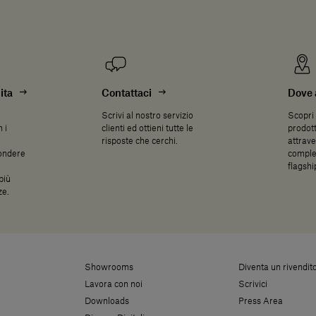
ita
Contattaci
Dove 
Scrivi al nostro servizio
Scopri 
 i
clienti ed ottieni tutte le
prodott
risposte che cerchi.
attrave
pondere
complet
flagsh
più
ze.
Showrooms
Diventa un rivendit
Lavora con noi
Scrivici
Downloads
Press Area