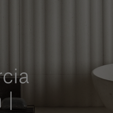
cia
 |