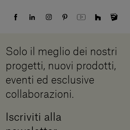
Resi
Tutela della privacy
Domande frequenti
Informativa Privacy candidati
Mappa del sito
Informativa Privacy fornitori
Showrooms
Cookies
Lavora con noi
Whistleblowing
Downloads
Risorse Digitali
Solo il meglio dei nostri
Diventa un rivenditore
Scrivici
progetti, nuovi prodotti,
Press Area
eventi ed esclusive
collaborazioni.
Iscriviti alla