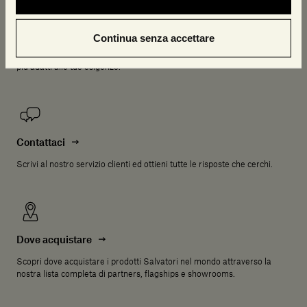
Consulenza gratuita
Continua senza accettare
Prenota adesso una consulenza online con i nostri esperti; sono a
disposizione per rispondere alle tue domande e consigliarti i prodotti
più adatti alle tue esigenze.
Contattaci
Scrivi al nostro servizio clienti ed ottieni tutte le risposte che cerchi.
Dove acquistare
Scopri dove acquistare i prodotti Salvatori nel mondo attraverso la
nostra lista completa di partners, flagships e showrooms.