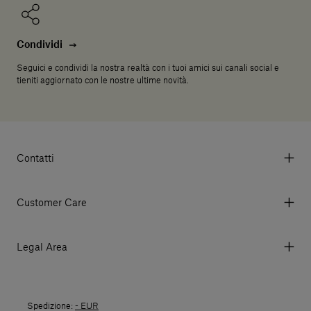
Condividi
Seguici e condividi la nostra realtà con i tuoi amici sui canali social e
tieniti aggiornato con le nostre ultime novità.
Contatti
Via Aurelia 395/E, 55047, Querceta LU Italy
Tel. +39 0584 769200 - P.IVA 01748630462
Customer Care
© 2026 Salvatori
My account
I miei ordini
Legal Area
Prezzi e Valute
Termini e condizioni d'uso
Metodi di pagamento
Termini e condizioni di vendita
Spedizioni
Spedizione:
- EUR
Politica di Reso