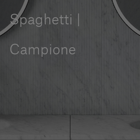
Servizi al cliente
Spaghetti |
Accedi
Campione
Italiano
Contattaci