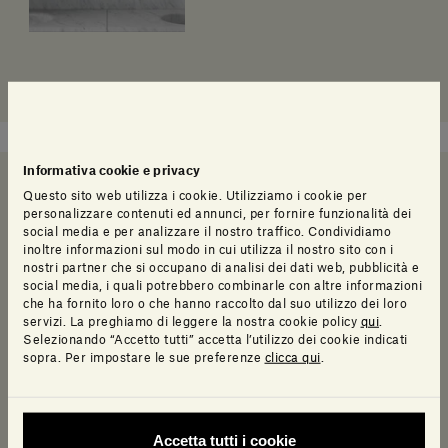
Informativa cookie e privacy
Questo sito web utilizza i cookie. Utilizziamo i cookie per
personalizzare contenuti ed annunci, per fornire funzionalità dei
Serve un aiuto a decidere?
social media e per analizzare il nostro traffico. Condividiamo
inoltre informazioni sul modo in cui utilizza il nostro sito con i
nostri partner che si occupano di analisi dei dati web, pubblicità e
social media, i quali potrebbero combinarle con altre informazioni
che ha fornito loro o che hanno raccolto dal suo utilizzo dei loro
Chiamaci
servizi. La preghiamo di leggere la nostra cookie policy
qui
.
Selezionando “Accetto tutti” accetta l’utilizzo dei cookie indicati
Parla direttamente con noi attraverso il nostro servizio clienti, saremo
sopra. Per impostare le sue preferenze
clicca qui
.
lieti di rispondere a qualsiasi dubbio o domanda.
Accetta tutti i cookie