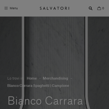
Menu
0
Superfici
Arredo bagno
Arredo casa
Ambienti
Shop the Look
Lo trovi in:
Home
-
Merchandising
-
Storie di Design
Bianco Carrara Spaghetti | Campione
Chi siamo
Bianco Carrara
Vieni a trovarci