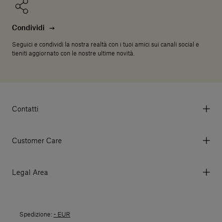
Condividi
Seguici e condividi la nostra realtà con i tuoi amici sui canali social e
tieniti aggiornato con le nostre ultime novità.
Contatti
Via Aurelia 395/E, 55047, Querceta LU Italy
Tel. +39 0584 769200 - P.IVA 01748630462
Customer Care
© 2026 Salvatori
My account
I miei ordini
Legal Area
Prezzi e Valute
Termini e condizioni d'uso
Metodi di pagamento
Termini e condizioni di vendita
Spedizioni
Spedizione:
- EUR
Politica di Reso
Resi