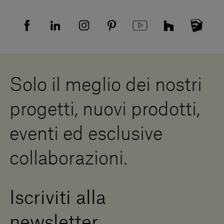
Tutela della privacy
Domande frequenti
Informativa Privacy candidati
Mappa del sito
Informativa Privacy fornitori
Showrooms
Cookies
Lavora con noi
Whistleblowing
Downloads
Risorse Digitali
Solo il meglio dei nostri
Diventa un rivenditore
Scrivici
progetti, nuovi prodotti,
Press Area
eventi ed esclusive
collaborazioni.
Iscriviti alla
newsletter