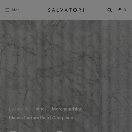
Menu
0
Superfici
Arredo bagno
Arredo casa
Ambienti
Shop the Look
Storie di Design
Lo trovi in:
Home
-
Merchandising
-
Chi siamo
Bianco Carrara Rain | Campione
Vieni a trovarci