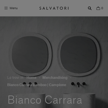
Menu
0
Superfici
Arredo bagno
Arredo casa
Ambienti
Shop the Look
Lo trovi in:
Home
-
Merchandising
-
Storie di Design
Bianco Carrara Bamboo | Campione
Chi siamo
Bianco Carrara
Vieni a trovarci