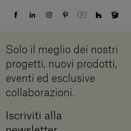
Tutela della privacy
Domande frequenti
Informativa Privacy candidati
Mappa del sito
Informativa Privacy fornitori
Showrooms
Cookies
Lavora con noi
Whistleblowing
Downloads
Risorse Digitali
Solo il meglio dei nostri
Diventa un rivenditore
Scrivici
progetti, nuovi prodotti,
Press Area
eventi ed esclusive
collaborazioni.
Iscriviti alla
newsletter