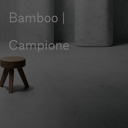
Servizi al cliente
Bamboo |
Accedi
Campione
Italiano
Contattaci