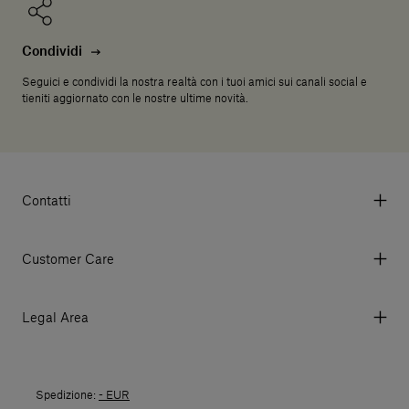
Condividi
Seguici e condividi la nostra realtà con i tuoi amici sui canali social e
tieniti aggiornato con le nostre ultime novità.
Contatti
Via Aurelia 395/E, 55047, Querceta LU Italy
Tel. +39 0584 769200 - P.IVA 01748630462
Customer Care
© 2026 Salvatori
My account
I miei ordini
Legal Area
Prezzi e Valute
Termini e condizioni d'uso
Metodi di pagamento
Termini e condizioni di vendita
Spedizioni
Spedizione:
- EUR
Politica di Reso
Resi